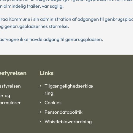
almindelig trailer, var saglig.
enraa Kommune i sin administration af adgangen til genbrugspla
g genbrugspladsernes størrelse.
lastvogne ikke havde adgang til genbrugspladsen.
styrelsen
Links
styrelsen
Tilgængelighedserklæ
ring
er og
formularer
Cookies
Persondatapolitik
Whistleblowerordning