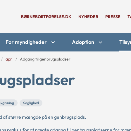
BØRNEBORTFØRELSE.DK
NYHEDER
PRESSE
T
For myndigheder
Adoption
Tilsy
apr
Adgang til genbrugspladser
rugspladser
ovgivning
Saglighed
 af større mængde på en genbrugsplads.
s praksis for at nægte adgang til genbrugspladserne for mæn