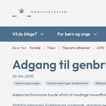
Vil du klage?
For børn og unge
Du er her:
Forside
Tilsyn
Tilsynets udtalelser
2010
Adgang til genb
29-04-2010
Sektorlovgivningen
Statsforvaltningen Syddanmark
Affaldsl
Aabenraa Kommune havde afvist at modtage haveaffald
Statsforvaltningen Syddanmark vurderede, at kommunen