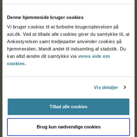
Postadresse:
Denne hjemmeside bruger cookies
Nytorv 7, 2. sal
Vi bruger cookies til at forbedre brugeroplevelsen på
9000 Aalborg
ast.dk. Ved at tillade alle cookies giver du samtykke til, at
Ankestyrelsen samt tredjeparter anvender cookies på
hjemmesiden, blandt andet til indsamling af statistik. Du
Ankestyrelsen Aalborg
kan altid ændre dit samtykke via
vores side om
cookies
.
Ankestyrelsen København
Vis detaljer
EAN: 57 98 000 35 48 21
CVR: 1007 4002
Tillad alle cookies
Brug kun nødvendige cookies
Om Ankestyrelsen