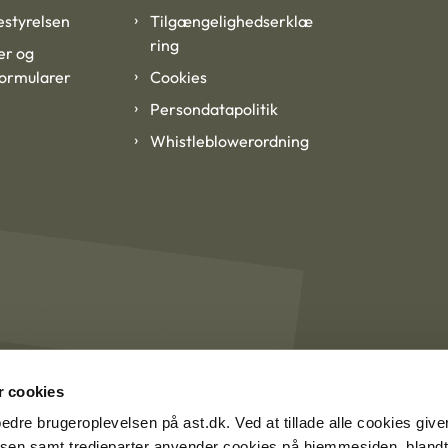
styrelsen
Tilgængelighedserklæ
ring
er og
formularer
Cookies
Persondatapolitik
Whistleblowerordning
 cookies
rbedre brugeroplevelsen på ast.dk. Ved at tillade alle cookies give
lsen samt tredjeparter anvender cookies på hjemmesiden, blandt 