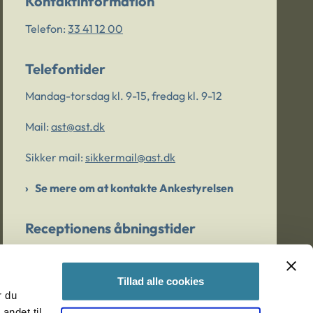
Kontaktinformation
Telefon:
33 41 12 00
Telefontider
Mandag-torsdag kl. 9-15, fredag kl. 9-12
Mail:
ast@ast.dk
Sikker mail:
sikkermail@ast.dk
Se mere om at kontakte Ankestyrelsen
Receptionens åbningstider
Mandag-torsdag kl. 9-15, fredag kl. 9-13
Tillad alle cookies
r du
Er du bekymret for et barn/en ung?
andet til