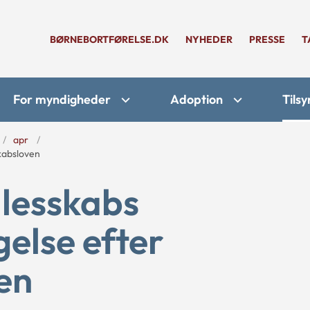
BØRNEBORTFØRELSE.DK
NYHEDER
PRESSE
T
For myndigheder
Adoption
Tilsy
apr
kabsloven
lesskabs
else efter
en