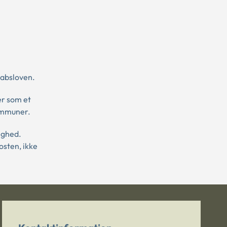
kabsloven.
er som et
kommuner.
ighed.
osten, ikke