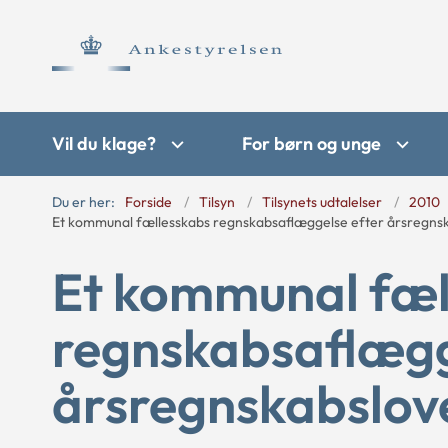
Vil du klage?
For børn og unge
Du er her:
Forside
Tilsyn
Tilsynets udtalelser
2010
Et kommunal fællesskabs regnskabsaflæggelse efter årsregns
Et kommunal fæl
regnskabsaflægg
årsregnskabslov