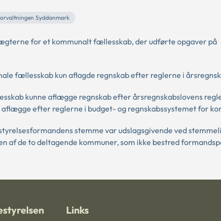
forvaltningen Syddanmark
ægterne for et kommunalt fællesskab, der udførte opgaver på
ale fællesskab kun aflagde regnskab efter reglerne i årsregns
sskab kunne aflægge regnskab efter årsregnskabslovens regl
le aflægge efter reglerne i budget- og regnskabssystemet for 
bestyrelsesformandens stemme var udslagsgivende ved stemmel
at den af de to deltagende kommuner, som ikke bestred formandsp
styrelsen
Links