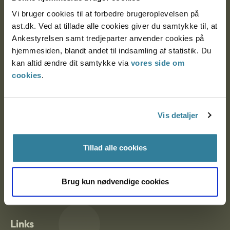
Vi bruger cookies til at forbedre brugeroplevelsen på
ast.dk. Ved at tillade alle cookies giver du samtykke til, at
Ankestyrelsen Aalborg
Ankestyrelsen samt tredjeparter anvender cookies på
hjemmesiden, blandt andet til indsamling af statistik. Du
Ankestyrelsen København
kan altid ændre dit samtykke via
vores side om
cookies
.
EAN: 57 98 000 35 48 21
CVR: 1007 4002
Vis detaljer
Tillad alle cookies
Om Ankestyrelsen
Om Ankestyrelsen
Brug kun nødvendige cookies
Blanketter og kontaktformularer
Links