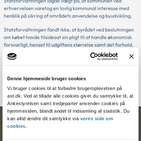
Statsforvaltningen lagde vægt på, at kommunen ved
erhvervelsen varetog en lovlig kommunal interesse med
henblik på sikring af områdets anvendelse og byudvikling.
Statsforvaltningen fandt ikke, at byrådet ved beslutningen
om købet havde tilsidesat sin pligt til at handle økonomisk
forsvarligt, henset til udgiftens størrelse samt det forhold,
at udgiften var afholdt i forbindelse med kommunens
jordforsyning.
Denne hjemmeside bruger cookies
Download PDF
Vi bruger cookies til at forbedre brugeroplevelsen på
ast.dk. Ved at tillade alle cookies giver du samtykke til, at
Ankestyrelsen samt tredjeparter anvender cookies på
hjemmesiden, blandt andet til indsamling af statistik. Du
kan altid ændre dit samtykke via
vores side om
Ankestyrelsen
cookies
.
Postadresse: