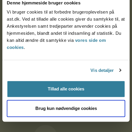
Denne hjemmeside bruger cookies
9000 Aalborg
Vi bruger cookies til at forbedre brugeroplevelsen på
ast.dk. Ved at tillade alle cookies giver du samtykke til, at
Ankestyrelsen Aalborg
Ankestyrelsen samt tredjeparter anvender cookies på
hjemmesiden, blandt andet til indsamling af statistik. Du
kan altid ændre dit samtykke via
vores side om
Ankestyrelsen København
cookies
.
EAN: 57 98 000 35 48 21
Vis detaljer
CVR: 1007 4002
Tillad alle cookies
Om Ankestyrelsen
Brug kun nødvendige cookies
Om Ankestyrelsen
Blanketter og kontaktformularer