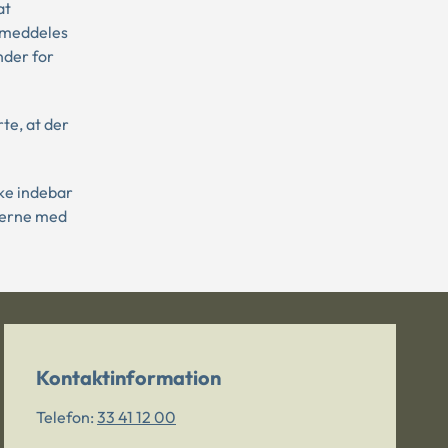
at
 meddeles
nder for
te, at der
ke indebar
øgerne med
Kontaktinformation
Telefon:
33 41 12 00