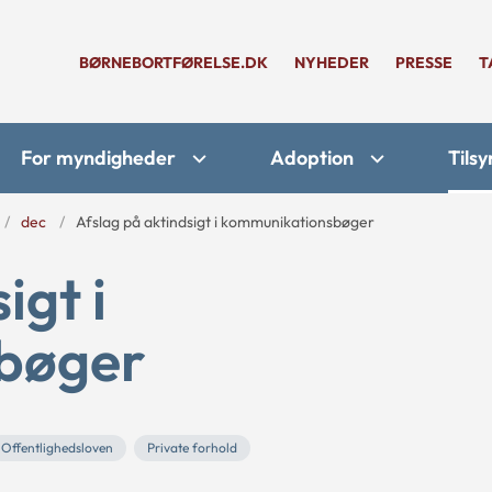
BØRNEBORTFØRELSE.DK
NYHEDER
PRESSE
T
For myndigheder
Adoption
Tilsy
dec
Afslag på aktindsigt i kommunikationsbøger
igt i
bøger
Offentlighedsloven
Private forhold