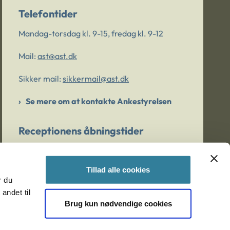
Telefontider
Mandag-torsdag kl. 9-15, fredag kl. 9-12
Mail:
ast@ast.dk
Sikker mail:
sikkermail@ast.dk
Se mere om at kontakte Ankestyrelsen
Receptionens åbningstider
Mandag-torsdag kl. 9-15, fredag kl. 9-13
Tillad alle cookies
r du
Er du bekymret for et barn/en ung?
andet til
Brug kun nødvendige cookies