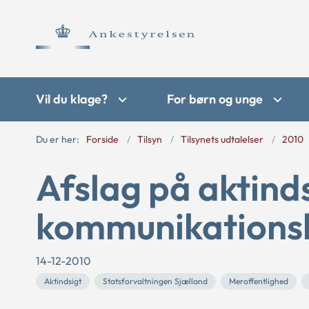
Vil du klage?
For børn og unge
Du er her:
Forside
Tilsyn
Tilsynets udtalelser
2010
Afslag på aktinds
kommunikations
14-12-2010
Aktindsigt
Statsforvaltningen Sjælland
Meroffentlighed