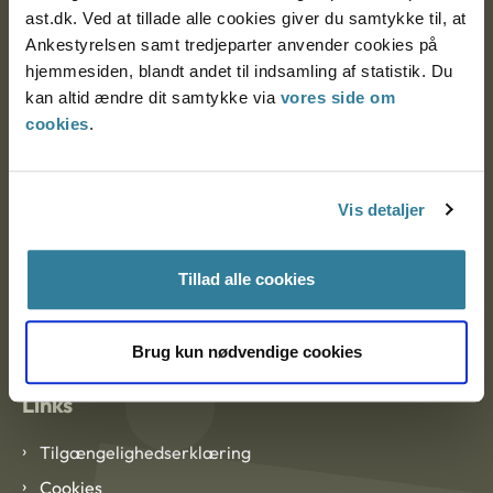
ast.dk. Ved at tillade alle cookies giver du samtykke til, at
Ankestyrelsen samt tredjeparter anvender cookies på
Ankestyrelsen København
hjemmesiden, blandt andet til indsamling af statistik. Du
kan altid ændre dit samtykke via
vores side om
cookies
.
EAN: 57 98 000 35 48 21
CVR: 1007 4002
Vis detaljer
Om Ankestyrelsen
Tillad alle cookies
Om Ankestyrelsen
Blanketter og kontaktformularer
Brug kun nødvendige cookies
Links
Tilgængelighedserklæring
Cookies