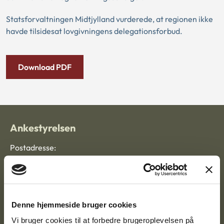
Statsforvaltningen Midtjylland vurderede, at regionen ikke
havde tilsidesat lovgivningens delegationsforbud.
Download PDF
Ankestyrelsen
Postadresse:
Nytorv 7, 2. sal
9000 Aalborg
Denne hjemmeside bruger cookies
Ankestyrelsen Aalborg
Vi bruger cookies til at forbedre brugeroplevelsen på