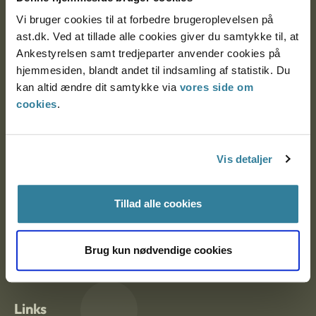
Vi bruger cookies til at forbedre brugeroplevelsen på
ast.dk. Ved at tillade alle cookies giver du samtykke til, at
Ankestyrelsen Aalborg
Ankestyrelsen samt tredjeparter anvender cookies på
hjemmesiden, blandt andet til indsamling af statistik. Du
Ankestyrelsen København
kan altid ændre dit samtykke via
vores side om
cookies
.
EAN: 57 98 000 35 48 21
CVR: 1007 4002
Vis detaljer
Tillad alle cookies
Om Ankestyrelsen
Om Ankestyrelsen
Brug kun nødvendige cookies
Blanketter og kontaktformularer
Links