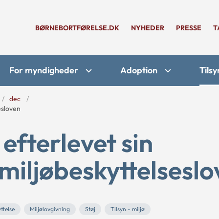
BØRNEBORTFØRELSE.DK
NYHEDER
PRESSE
T
For myndigheder
Adoption
Tilsy
dec
esloven
fterlevet sin
r miljøbeskyttelsesl
ttelse
Miljølovgivning
Støj
Tilsyn - miljø