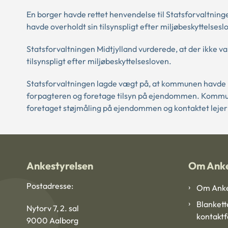
En borger havde rettet henvendelse til Statsforvaltning
havde overholdt sin tilsynspligt efter miljøbeskyttelsesl
Statsforvaltningen Midtjylland vurderede, at der ikke v
tilsynspligt efter miljøbeskyttelsesloven.
Statsforvaltningen lagde vægt på, at kommunen havde re
forpagteren og foretage tilsyn på ejendommen. Kommun
foretaget støjmåling på ejendommen og kontaktet lejer f
Ankestyrelsen
Om Anke
Postadresse:
Om Anke
Blankett
Nytorv 7, 2. sal
kontakt
9000 Aalborg