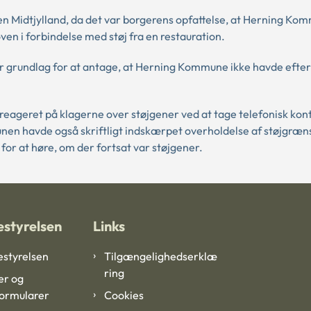
en Midtjylland, da det var borgerens opfattelse, at Herning Ko
oven i forbindelse med støj fra en restauration.
ar grundlag for at antage, at Herning Kommune ikke havde efter
ageret på klagerne over støjgener ved at tage telefonisk konta
en havde også skriftligt indskærpet overholdelse af støjgræn
or at høre, om der fortsat var støjgener.
styrelsen
Links
styrelsen
Tilgængelighedserklæ
ring
er og
formularer
Cookies