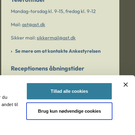
Mandag-torsdag kl. 9-15, fredag kl. 9-12
Mail:
ast@ast.dk
Sikker mail:
sikkermail@ast.dk
Se mere om at kontakte Ankestyrelsen
Receptionens åbningstider
Mandag-torsdag kl. 9-15, fredag kl. 9-13
Tillad alle cookies
r du
Er du bekymret for et barn/en ung?
andet til
Brug kun nødvendige cookies