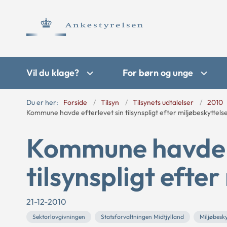
Vil du klage?
For børn og unge
Du er her:
Forside
Tilsyn
Tilsynets udtalelser
2010
Kommune havde efterlevet sin tilsynspligt efter miljøbeskyttels
Kommune havde e
tilsynspligt efte
21-12-2010
Sektorlovgivningen
Statsforvaltningen Midtjylland
Miljøbesky