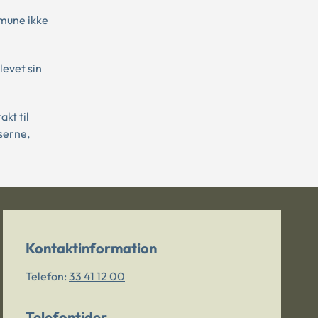
mmune ikke
levet sin
kt til
serne,
Kontaktinformation
Telefon:
33 41 12 00
Telefontider