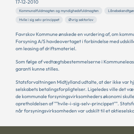
17-12-2010
Kommunalfuldmagten og myndighedsfuldmagten
Lånebekendtgør
Hvile i sig selv-princippet
Øvrig sektorlov
Favrskov Kommune ønskede en vurdering af, om kommunen 
Forsyning A/S havdeovertaget i forbindelse med udskille
om leasing af driftsmateriel.
Som følge af vedtægtsbestemmelserne i Kommuneleasing
garanti kunne stilles.
Statsforvaltningen Midtjylland udtalte, at der ikke var 
selskabets betalingsforpligtelser. Ligeledes ville det 
de kommunale forsyningsvirksomheders økonomi skulle h
opretholdelsen af ""hvile-i-sig-selv-princippet"". Statsf
når forsyningsvirksomheden var udskilt til et aktieselsk