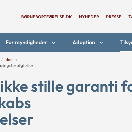
BØRNEBORTFØRELSE.DK
NYHEDER
PRESSE
T
For myndigheder
Adoption
Tilsy
dec
alingsforpligtelser
ke stille garanti f
skabs
elser