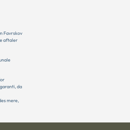
om Favrskov
e aftaler
unale
for
garanti, da
 des mere,