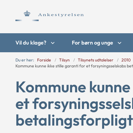
Vil du klage?
For børn og unge
Du er her:
Forside
Tilsyn
Tilsynets udtalelser
2010
Kommune kunne ikke stille garanti for et forsyningsselskabs bet
Kommune kunne ik
et forsyningssel
betalingsforpligt