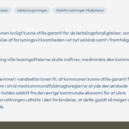
elsen
Sektorlovgivningen
Statsforvaltningen Midtjylland
lovligt kunne stille garanti for de betalingsforpligtelser, s
lse af forsyningsvirksomheden i et nyt selskab samt i fremtidig
 ville leasingaftalerne skulle indfries, medmindre den komm
hjemmel i vandsektorloven til, at kommunen kunne stille garanti 
være i strid med kommunalfuldmagtsreglerne at yde den ønskede 
oldes adskilt fra den øvrige kommunale økonomi for at sikre
orvaltningen udtalte i den forbindelse, at dette gjaldt så meget
ab.