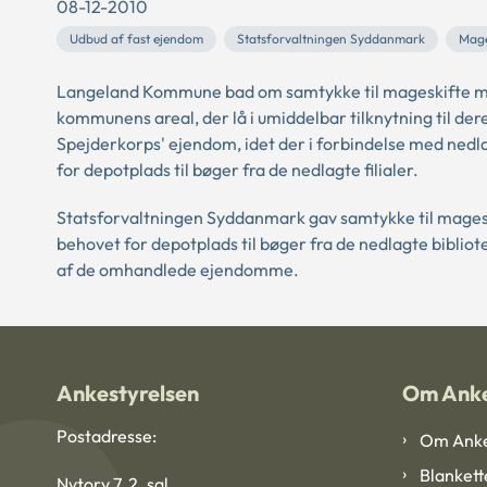
08-12-2010
Udbud af fast ejendom
Statsforvaltningen Syddanmark
Mage
Langeland Kommune bad om samtykke til mageskifte m
kommunens areal, der lå i umiddelbar tilknytning til 
Spejderkorps' ejendom, idet der i forbindelse med nedlæ
for depotplads til bøger fra de nedlagte filialer.
Statsforvaltningen Syddanmark gav samtykke til mages
behovet for depotplads til bøger fra de nedlagte bibli
af de omhandlede ejendomme.
Ankestyrelsen
Om Anke
Postadresse:
Om Anke
Blankett
Nytorv 7, 2. sal