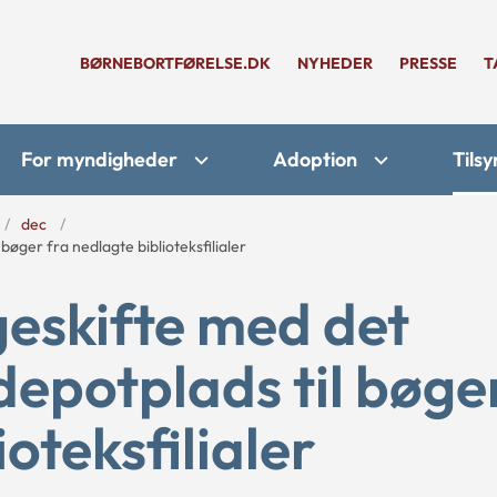
BØRNEBORTFØRELSE.DK
NYHEDER
PRESSE
T
For myndigheder
Adoption
Tilsy
dec
øger fra nedlagte biblioteksfilialer
eskifte med det
depotplads til bøge
oteksfilialer