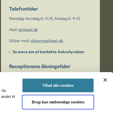
Telefontider
Mandag-torsdag kl. 9-15, fredag kl. 9-12
Mail:
ast@ast.dk
Sikker mail:
sikkermail@ast.dk
Se mere om at kontakte Ankestyrelsen
Receptionens åbningstider
Mandag-torsdag kl. 9-15, fredag kl. 9-13
Tillad alle cookies
r du
Er du bekymret for et barn/en ung?
andet til
Brug kun nødvendige cookies