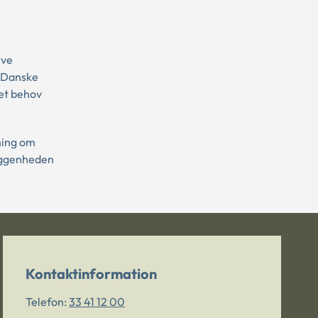
rve
t Danske
 et behov
ning om
liggenheden
Kontaktinformation
Telefon:
33 41 12 00