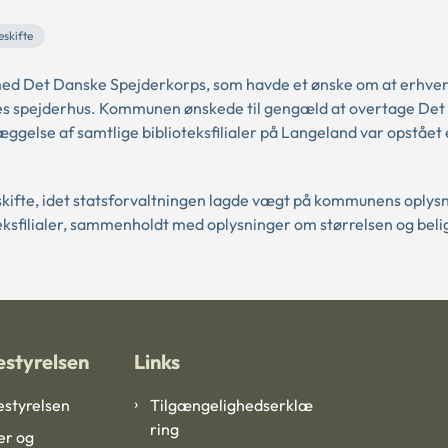
skifte
ed Det Danske Spejderkorps, som havde et ønske om at erhve
deres spejderhus. Kommunen ønskede til gengæld at overtage De
ggelse af samtlige biblioteksfilialer på Langeland var opstået
kifte, idet statsforvaltningen lagde vægt på kommunens oplys
oteksfilialer, sammenholdt med oplysninger om størrelsen og be
styrelsen
Links
styrelsen
Tilgængelighedserklæ
ring
er og