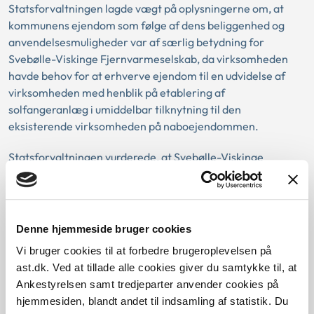
Statsforvaltningen lagde vægt på oplysningerne om, at
kommunens ejendom som følge af dens beliggenhed og
anvendelsesmuligheder var af særlig betydning for
Svebølle-Viskinge Fjernvarmeselskab, da virksomheden
havde behov for at erhverve ejendom til en udvidelse af
virksomheden med henblik på etablering af
solfangeranlæg i umiddelbar tilknytning til den
eksisterende virksomheden på naboejendommen.
Statsforvaltningen vurderede, at Svebølle-Viskinge
Fjernvarmeselskab A.m.b.a. havde en konkret og aktuel
interesse i netop den omhandlede grund, og at et offentligt
udbud ville kunne lægge hindringer i vejen for salget. Det
var samtidig statsforvaltningens opfattelse, at et offentligt
Denne hjemmeside bruger cookies
udbud ikke ville fremkalde højere eller bedre købstilbud.
Vi bruger cookies til at forbedre brugeroplevelsen på
ast.dk. Ved at tillade alle cookies giver du samtykke til, at
Ankestyrelsen samt tredjeparter anvender cookies på
Download PDF
hjemmesiden, blandt andet til indsamling af statistik. Du