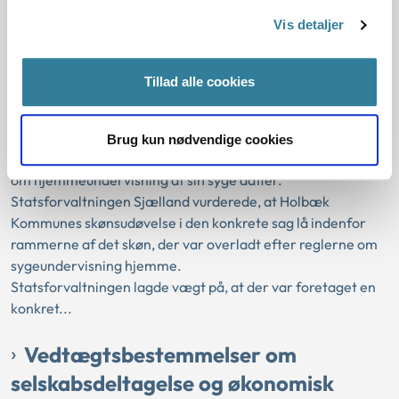
sygeundervisning i hjemmet var lovlig
Vis detaljer
skønsudøvelse
03-02-2010
Tillad alle cookies
Sektorlovgivningen
Statsforvaltningen Sjælland
Skøn
Skole og institution
Skoleleder
Brug kun nødvendige cookies
Holbæk Kommune ville ikke imødekomme en borgers ønske
om hjemmeundervisning af sin syge datter.
Statsforvaltningen Sjælland vurderede, at Holbæk
Kommunes skønsudøvelse i den konkrete sag lå indenfor
rammerne af det skøn, der var overladt efter reglerne om
sygeundervisning hjemme.
Statsforvaltningen lagde vægt på, at der var foretaget en
konkret...
Vedtægtsbestemmelser om
selskabsdeltagelse og økonomisk