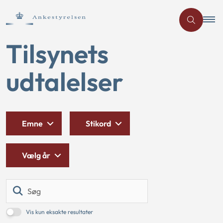
Tilsynets
udtalelser
Emne
Stikord
Vælg år
Søg
Vis kun eksakte resultater