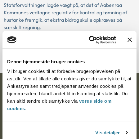
Statsforvaltningen lagde vægt på, at det af Aabenraa
Kommunes vedtagne regulativ for kontrol og tømning af
hustanke fremgik, at ekstra bidrag skulle opkræves på
særskilt regning.
Download PDF
Denne hjemmeside bruger cookies
Vi bruger cookies til at forbedre brugeroplevelsen på
ast.dk. Ved at tillade alle cookies giver du samtykke til, at
Ankestyrelsen
Ankestyrelsen samt tredjeparter anvender cookies på
hjemmesiden, blandt andet til indsamling af statistik. Du
Postadresse:
kan altid ændre dit samtykke via
vores side om
cookies
.
Nytorv 7, 2. sal
9000 Aalborg
Vis detaljer