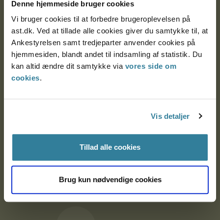
9000 Aalborg
Denne hjemmeside bruger cookies
Vi bruger cookies til at forbedre brugeroplevelsen på
ast.dk. Ved at tillade alle cookies giver du samtykke til, at
Ankestyrelsen Aalborg
Ankestyrelsen samt tredjeparter anvender cookies på
hjemmesiden, blandt andet til indsamling af statistik. Du
kan altid ændre dit samtykke via
vores side om
Ankestyrelsen København
cookies
.
EAN: 57 98 000 35 48 21
Vis detaljer
CVR: 1007 4002
Tillad alle cookies
Om Ankestyrelsen
Om Ankestyrelsen
Brug kun nødvendige cookies
Blanketter og kontaktformularer