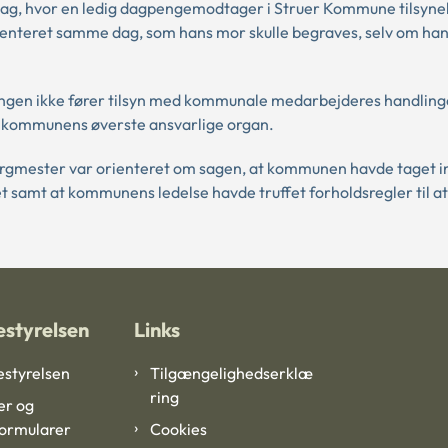
 sag, hvor en ledig dagpengemodtager i Struer Kommune tilsyn
bcenteret samme dag, som hans mor skulle begraves, selv om ha
tningen ikke fører tilsyn med kommunale medarbejderes handling
 kommunens øverste ansvarlige organ.
gmester var orienteret om sagen, at kommunen havde taget init
t samt at kommunens ledelse havde truffet forholdsregler til at 
styrelsen
Links
styrelsen
Tilgængelighedserklæ
ring
er og
formularer
Cookies