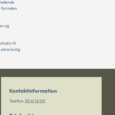
eladende
n forinden
er og
iativ til
sikre lovlig
Kontaktinformation
Telefon:
33 41 12 00