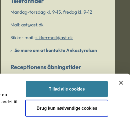
Telefontider
Mandag-torsdag kl. 9-15, fredag kl. 9-12
Mail:
ast@ast.dk
Sikker mail:
sikkermail@ast.dk
Se mere om at kontakte Ankestyrelsen
Receptionens åbningstider
Mandag-torsdag kl. 9-15, fredag kl. 9-13
Tillad alle cookies
r du
Er du bekymret for et barn/en ung?
andet til
Brug kun nødvendige cookies