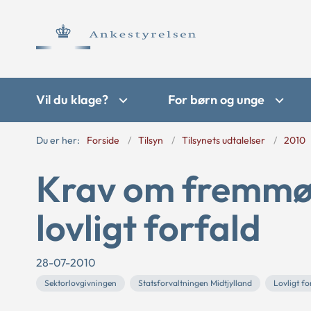
Vil du klage?
For børn og unge
Du er her:
Forside
Tilsyn
Tilsynets udtalelser
2010
Krav om fremmød
lovligt forfald
28-07-2010
Sektorlovgivningen
Statsforvaltningen Midtjylland
Lovligt fo