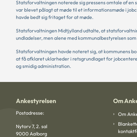
Statsforvaltningen noterede sig pressens omtale af en
var blevet pålagt at møde til et informationsmøde i jo
havde bedt sig fritaget for at møde.
Statsforvaltningen Midtjylland udtalte, at statsforval
undladelser, men alene med kommunalbestyrelsen som
Statsforvaltningen havde noteret sig, at kommunens bor
at få afklaret uklarheder i retsgrundlaget for jobcentere
og smidig administration.
Ankestyrelsen
Om Anke
Postadresse:
Om Anke
Blankett
Nytorv 7, 2. sal
kontakt
9000 Aalborg