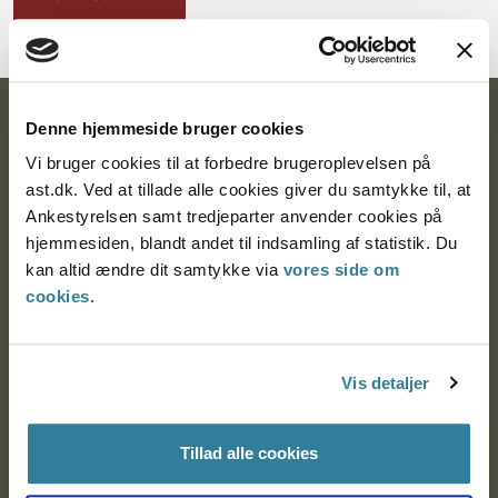
Ankestyrelsen
Denne hjemmeside bruger cookies
Vi bruger cookies til at forbedre brugeroplevelsen på
Postadresse:
ast.dk. Ved at tillade alle cookies giver du samtykke til, at
Ankestyrelsen samt tredjeparter anvender cookies på
Nytorv 7, 2. sal
hjemmesiden, blandt andet til indsamling af statistik. Du
9000 Aalborg
kan altid ændre dit samtykke via
vores side om
cookies
.
Ankestyrelsen Aalborg
Vis detaljer
Ankestyrelsen København
Tillad alle cookies
EAN: 57 98 000 35 48 21