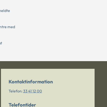
meldte
entre med
at
Kontaktinformation
Telefon:
33 41 12 00
Telefontider