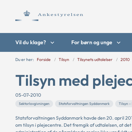
Vil du klage?
For børn og unge
Du er her:
Forside
Tilsyn
Tilsynets udtalelser
2010
Tilsyn med pleje
05-07-2010
Sektorlovgivningen
Statsforvaltningen Syddanmark
Tilsyn -
Statsforvaltningen Syddanmark havde den 20. april 20
om tilsyn i plejecentre. Det fremgik af udtalelsen, at 