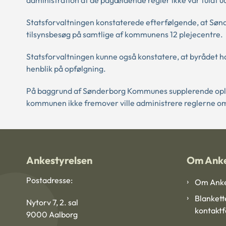
administration af de pågældende regler ikke var fuldt 
Statsforvaltningen konstaterede efterfølgende, at 
tilsynsbesøg på samtlige af kommunens 12 plejecentre.
Statsforvaltningen kunne også konstatere, at byrådet h
henblik på opfølgning.
På baggrund af Sønderborg Kommunes supplerende oplysn
kommunen ikke fremover ville administrere reglerne om 
Ankestyrelsen
Om Anke
Postadresse:
Om Anke
Blankett
Nytorv 7, 2. sal
kontakt
9000 Aalborg