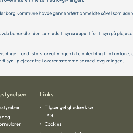
ud i overensstemmelse med lovgivningen.
Sønderborg Kommune havde gennemført anmeldte såvel som uan
avde behandlet den samlede tilsynsrapport for tilsyn på plejec
inger fandt statsforvaltningen ikke anledning til at antage, 
tilsyn i plejecentre i overensstemmelse med lovgivningen.
styrelsen
Links
styrelsen
Tilgængelighedserklæ
ring
er og
formularer
Cookies