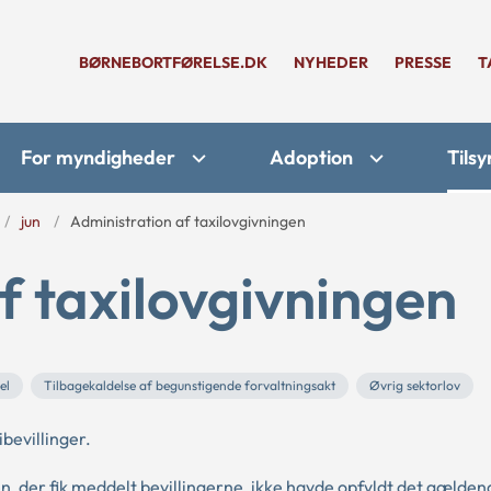
BØRNEBORTFØRELSE.DK
NYHEDER
PRESSE
T
For myndigheder
Adoption
Tilsy
jun
Administration af taxilovgivningen
f taxilovgivningen
el
Tilbagekaldelse af begunstigende forvaltningsakt
Øvrig sektorlov
evillinger.
 der fik meddelt bevillingerne, ikke havde opfyldt det gælden