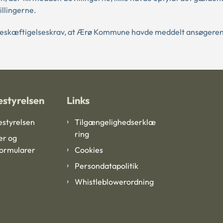
illingerne.
om beskæftigelseskrav, at Ærø Kommune havde meddelt ansøgere
styrelsen
Links
styrelsen
Tilgængelighedserklæ
ring
er og
formularer
Cookies
Persondatapolitik
Whistleblowerordning