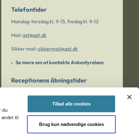
Telefontider
Mandag-torsdag kl. 9-15, fredag kl. 9-12
Mail:
ast@ast.dk
Sikker mail:
sikkermail@ast.dk
Se mere om at kontakte Ankestyrelsen
Receptionens åbningstider
Mandag-torsdag kl. 9-15, fredag kl. 9-13
Tillad alle cookies
r du
Er du bekymret for et barn/en ung?
andet til
Brug kun nødvendige cookies