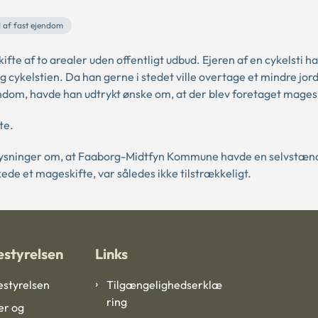
 af fast ejendom
 af to arealer uden offentligt udbud. Ejeren af en cykelsti h
ykelstien. Da han gerne i stedet ville overtage et mindre jor
ndom, havde han udtrykt ønske om, at der blev foretaget mages
te.
oplysninger om, at Faaborg-Midtfyn Kommune havde en selvstæn
kede et mageskifte, var således ikke tilstrækkeligt.
styrelsen
Links
styrelsen
Tilgængelighedserklæ
ring
er og