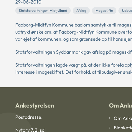
29-06-2010
Statsforvaltningen Midtjylland
Afslag
Mageskifte
Udbud
Faaborg-Midtfyn Kommune bad om samtykke til mageskifte
udtrykt ønske om, at Faaborg-Midtfyn Kommune overtog c
var ejet af kommunen, og som grænsede op til hans eje
Statsforvaltningen Syddanmark gav afslag på mageskif
Statsforvaltningen lagde vægt på, at der ikke forelå 
interesse i mageskiftet. Det forhold, at tilbudsgiver øns
Ankestyrelsen
Om Anke
Postadresse:
Om Anke
Blankett
Nytorv 7, 2. sal