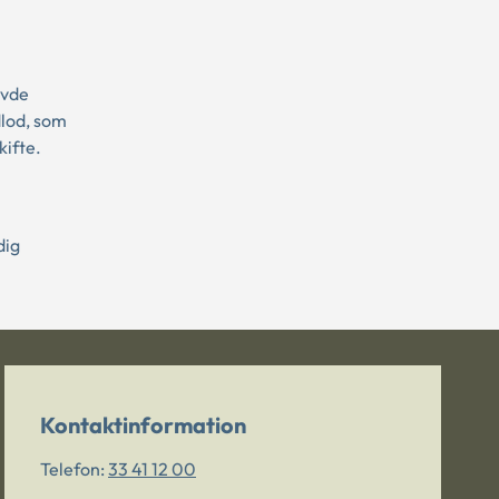
avde
dlod, som
kifte.
dig
Kontaktinformation
Telefon:
33 41 12 00