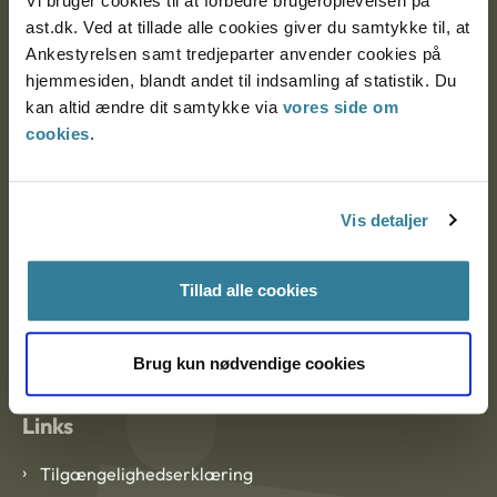
Vi bruger cookies til at forbedre brugeroplevelsen på
Ankestyrelsen Aalborg
ast.dk. Ved at tillade alle cookies giver du samtykke til, at
Ankestyrelsen samt tredjeparter anvender cookies på
Ankestyrelsen København
hjemmesiden, blandt andet til indsamling af statistik. Du
kan altid ændre dit samtykke via
vores side om
cookies
.
EAN: 57 98 000 35 48 21
CVR: 1007 4002
Vis detaljer
Om Ankestyrelsen
Tillad alle cookies
Om Ankestyrelsen
Blanketter og kontaktformularer
Brug kun nødvendige cookies
Links
Tilgængelighedserklæring