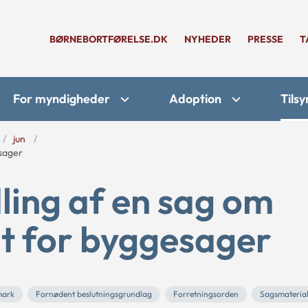
BØRNEBORTFØRELSE.DK
NYHEDER
PRESSE
T
For myndigheder
Adoption
Tilsy
jun
sager
ling af en sag om
t for byggesager
mark
Fornødent beslutningsgrundlag
Forretningsorden
Sagsmateria