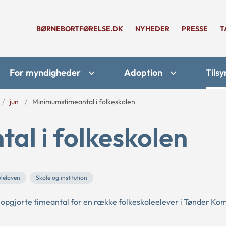
BØRNEBORTFØRELSE.DK
NYHEDER
PRESSE
T
For myndigheder
Adoption
Tilsy
jun
Minimumstimeantal i folkeskolen
al i folkeskolen
oleloven
Skole og institution
et opgjorte timeantal for en række folkeskoleelever i Tønder K