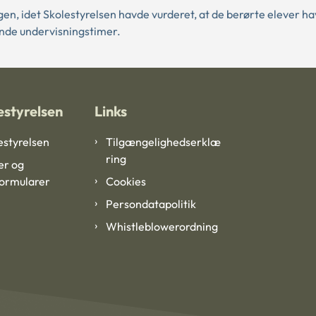
en, idet Skolestyrelsen havde vurderet, at de berørte elever h
nde undervisningstimer.
styrelsen
Links
styrelsen
Tilgængelighedserklæ
ring
er og
formularer
Cookies
Persondatapolitik
Whistleblowerordning