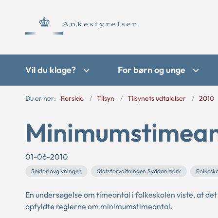
Vil du klage?
For børn og unge
Du er her:
Forside
Tilsyn
Tilsynets udtalelser
2010
Minimumstimeant
01-06-2010
Sektorlovgivningen
Statsforvaltningen Syddanmark
Folkesk
En undersøgelse om timeantal i folkeskolen viste, at d
opfyldte reglerne om minimumstimeantal.