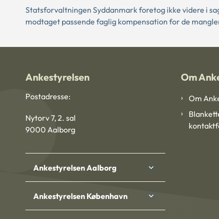
Statsforvaltningen Syddanmark foretog ikke videre i sag
modtaget passende faglig kompensation for de mangle
Ankestyrelsen
Om Anke
Postadresse:
Om Anke
Blankett
Nytorv 7, 2. sal
kontakt
9000 Aalborg
Ankestyrelsen Aalborg
Ankestyrelsen København