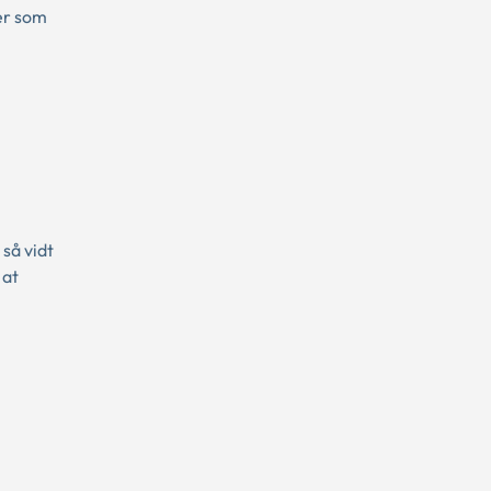
er som
så vidt
 at