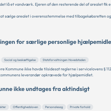
et lå et vandværk. Ejeren af den resterende del af arealet fik 
t sælge arealet i overensstemmelse med tilbagekøbsretten o
ningen for særlige personlige hjælpemidl
Social og beskæftigelse
Statsforvaltningen Hovedstaden
e Kommune ikke havde tilsidesat reglerne i servicelovens § 112
om kommunens leverandør opkrævede for hjælpemidlet.
unne ikke undtages fra aktindsigt
akter
Offentlighedsloven
Personalesag
Private forhold