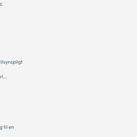
d.
ilsynspligt
t...
 til en