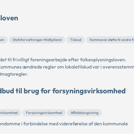
sloven
gen
Statsforvaltningen Midtjylland
Tilskud
Kommunal støtte til andre 
 til frivilligt foreningsarbejde efter folkeoplysningsloven.
g Kommunes ændrede regler om lokaletilskud var i overensstem
dmagtsregler.
udbud til brug for forsyningsvirksomhed
virksomhed
Forsyningsvirksomhed
Affaldslovgivning
ndomme i forbindelse med videreførelse af den kommunale