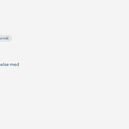
formål
melse med