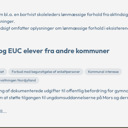
.a. en bortvist skoleleders lønmæssige forhold fra aktindsigt
sninger.
tindsigt omfatter oplysninger om lønmæssige forhold i eksistere
- og EUC elever fra andre kommuner
iet
Forbud mod begunstigelse af enkeltpersoner
Kommunal interesse
rvaltningen Nordjylland
ng af dokumenterede udgifter til offentlig befordring for gymn
om at støtte tilgangen til ungdomsuddannelserne på Mors og de
l...