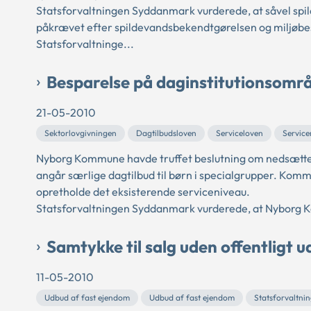
Statsforvaltningen Syddanmark vurderede, at såvel spi
påkrævet efter spildevandsbekendtgørelsen og miljøbes
Statsforvaltninge...
Besparelse på daginstitutionsområd
21-05-2010
Sektorlovgivningen
Dagtilbudsloven
Serviceloven
Service
Nyborg Kommune havde truffet beslutning om nedsættels
angår særlige dagtilbud til børn i specialgrupper. Kom
opretholde det eksisterende serviceniveau.
Statsforvaltningen Syddanmark vurderede, at Nyborg K
Samtykke til salg uden offentligt 
11-05-2010
Udbud af fast ejendom
Udbud af fast ejendom
Statsforvaltni