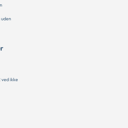
en
g uden
er
 ved ikke