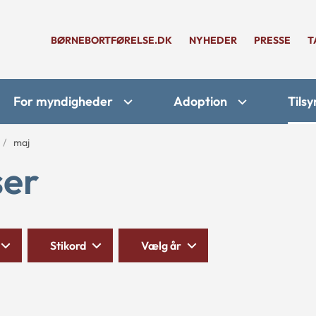
BØRNEBORTFØRELSE.DK
NYHEDER
PRESSE
T
For myndigheder
Adoption
Tilsy
maj
ser
Stikord
Vælg år