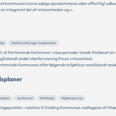
, at kommunen kunne sælge ejendommene uden offentligt udbu
n integreret del af virksomheden og v...
iljø
Statsforvaltningen Syddanmark
 at Kerteminde Kommune i visse perioder havde tilsidesat sin t
dgå blandt andet støvforurening fra en virksomhed.
erteminde Kommunes efterfølgende miljøtilsyn med blandt ande
dsplaner
ndsplan
Spildevand
Notatpligt
Miljølovgivning
epunkter i relation til Kolding Kommunes vedtagelse af tillæg