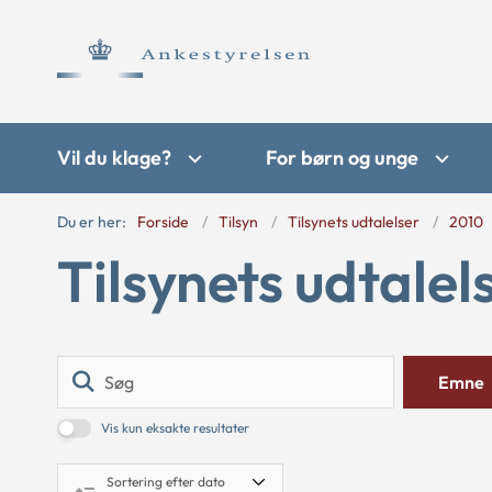
Vil du klage?
For børn og unge
Du er her:
Forside
Tilsyn
Tilsynets udtalelser
2010
Tilsynets udtalel
Søg
Emne
Vis kun eksakte resultater