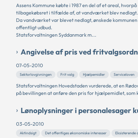
Assens Kommune købte i 1987 en del af et areal, hvorpå d
tilbagekøbsret i tilfælde af, at vandværket blev nedlagt.
Da vandværket var blevet nedlagt, ønskede kommunen a
offentligt udbud.
Statsforvaltningen Syddanmark m...
Angivelse af pris ved fritvalgsord
07-05-2010
Sektorlovgivningen
Frit valg
Hjælpemidler
Serviceloven
Statsforvaltningen Hovedstaden vurderede, at en Rødovr
på bevillingen at anføre den pris for hjælpemidlet, s
Lønoplysninger i personalesager k
03-05-2010
Aktindsigt
Det offentliges økonomiske interesser
Eksisterende 