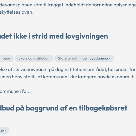
ldevandsplanen som tillægget indeholdt de fornødne oplysning
kyttelsesloven.
et ikke i strid med lovgivningen
niveau
Skole og institution
Statsforvaltningen Syddanmark
e af serviceniveauet på daginstitutionsområdet, herunder for 
munen henviste til, at kommunen ikke længere havde økonomi til
ommune i fo...
udbud på baggrund af en tilbagekøbsret
ngen