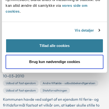
Statsforvaltningen Nordjylland
kan altid ændre dit samtykke via
vores side om
Byrådet i Aalborg Kommune havde nedlagt forbud mod
cookies
.
udbringning af spildevandsslam fra et renseanlæg med en
generel henvisning til områdets karakter.
Statsforvaltningen Nordjylland vurderede, at
Vis detaljer
slambekendtgørelsens regel om, at kommunen som
tilsynsmyndighed kunne nedlægge forbud mod anvendelse
af affald til jordbrugsformål, måtte fortolkes indskr...
Tillad alle cookies
Væsentlige ændringer af vilkår for
Brug kun nødvendige cookies
en udbudt ejendom
10-03-2010
Udbud af fast ejendom
Andre tilfælde - udbudsbekendtgørelsen
Udbud af fast ejendom
Statsforvaltningen
Kommunen havde ved salget af en ejendom til ferie- og
fritidsformål fastsat et vilkår om, at køber skulle stille to