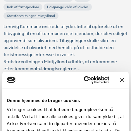
Køb af fast ejendom
Udlejning/udlån af lokaler
Statsforvaltningen Midtjylland
Lemvig Kommune ønskede at yde støtte til opførelse af en
tilbygning til en af kommunen ejet ejendom, der blev udlejet
og anvendt som akvarium. Tilbygningen skulle sikre en
udvidelse af akvariet med henblik på at fastholde den
turistmæssige interesse i akvariet.
Statsforvaltningen Midtjylland udtalte, at en kommune
efter kommunalfuldmagtsreglerne...
Lovlighed af forbud mod udbringning
af spildevandsslam
Denne hjemmeside bruger cookies
12-03-2010
Vi bruger cookies til at forbedre brugeroplevelsen på
Sektorlovgivningen
Affaldslovgivning
Forurening
ast.dk. Ved at tillade alle cookies giver du samtykke til, at
Miljølovgivning
Spildevand
Tilsyn - miljø
Ankestyrelsen samt tredjeparter anvender cookies på
hjemmesiden, blandt andet til indsamling af statistik. Du