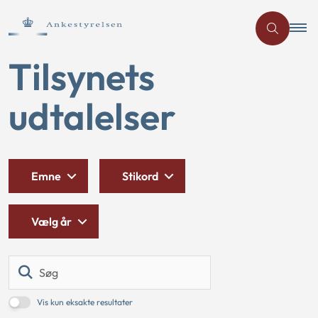
Tilsynets
udtalelser
Emne
Stikord
Vælg år
Søg
Vis kun eksakte resultater