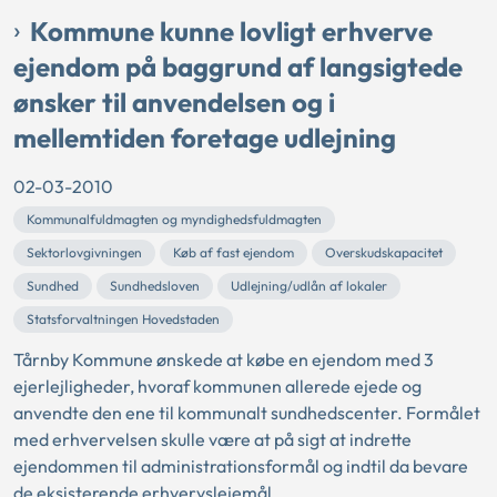
Kommune kunne lovligt erhverve
ejendom på baggrund af langsigtede
ønsker til anvendelsen og i
mellemtiden foretage udlejning
02-03-2010
Kommunalfuldmagten og myndighedsfuldmagten
Sektorlovgivningen
Køb af fast ejendom
Overskudskapacitet
Sundhed
Sundhedsloven
Udlejning/udlån af lokaler
Statsforvaltningen Hovedstaden
Tårnby Kommune ønskede at købe en ejendom med 3
ejerlejligheder, hvoraf kommunen allerede ejede og
anvendte den ene til kommunalt sundhedscenter. Formålet
med erhvervelsen skulle være at på sigt at indrette
ejendommen til administrationsformål og indtil da bevare
de eksisterende erhvervslejemål.