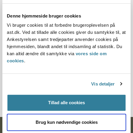
statsforvaltningens kompetence at udtale sig om
lovligheden af disse medlemmers modtagelse af
billetterne. I forhold til kommunens ansatte henviste
Denne hjemmeside bruger cookies
statsforvaltningen til kommunalbestyrelsens pligt til at
Vi bruger cookies til at forbedre brugeroplevelsen på
sikre de ansattes overholdelse af lovgivningen.
ast.dk. Ved at tillade alle cookies giver du samtykke til, at
Statsforvaltningen udtalte endelig, at spørgsmålet om
Ankestyrelsen samt tredjeparter anvender cookies på
habilitet for modtagernes behandling af sager om
hjemmesiden, blandt andet til indsamling af statistik. Du
festivalen måtte vurderes konkret, men at billetternes værdi
kan altid ændre dit samtykke via
vores side om
og det forhold, at der var tale om en årligt tilbagevendende
cookies
.
begivenhed, måtte tillægges betydelig vægt også i
habilitetsspørgsmålet.
Vis detaljer
Download PDF
Tillad alle cookies
Brug kun nødvendige cookies
Ankestyrelsen