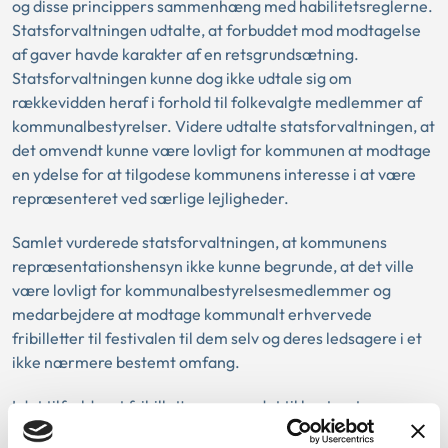
og disse princippers sammenhæng med habilitetsreglerne.
Statsforvaltningen udtalte, at forbuddet mod modtagelse
af gaver havde karakter af en retsgrundsætning.
Statsforvaltningen kunne dog ikke udtale sig om
rækkevidden heraf i forhold til folkevalgte medlemmer af
kommunalbestyrelser. Videre udtalte statsforvaltningen, at
det omvendt kunne være lovligt for kommunen at modtage
en ydelse for at tilgodese kommunens interesse i at være
repræsenteret ved særlige lejligheder.
Samlet vurderede statsforvaltningen, at kommunens
repræsentationshensyn ikke kunne begrunde, at det ville
være lovligt for kommunalbestyrelsesmedlemmer og
medarbejdere at modtage kommunalt erhvervede
fribilletter til festivalen til dem selv og deres ledsagere i et
ikke nærmere bestemt omfang.
I det tilfælde, at fribilletterne var ydet til bestemte
medlemmer af kommunalbestyrelsen, faldt det uden for