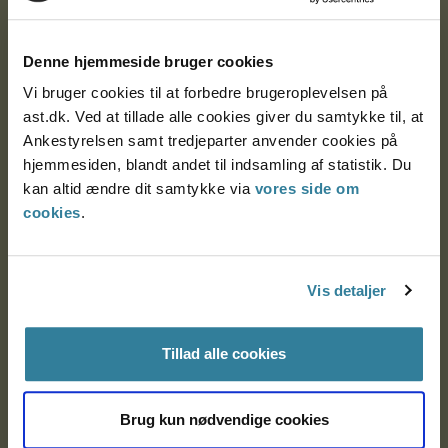
Ankestyrelsen
Postadresse:
Denne hjemmeside bruger cookies
Nytorv 7, 2. sal
Vi bruger cookies til at forbedre brugeroplevelsen på
9000 Aalborg
ast.dk. Ved at tillade alle cookies giver du samtykke til, at
Ankestyrelsen samt tredjeparter anvender cookies på
hjemmesiden, blandt andet til indsamling af statistik. Du
kan altid ændre dit samtykke via
vores side om
Ankestyrelsen Aalborg
cookies
.
Ankestyrelsen København
Vis detaljer
EAN: 57 98 000 35 48 21
CVR: 1007 4002
Tillad alle cookies
Brug kun nødvendige cookies
Om Ankestyrelsen