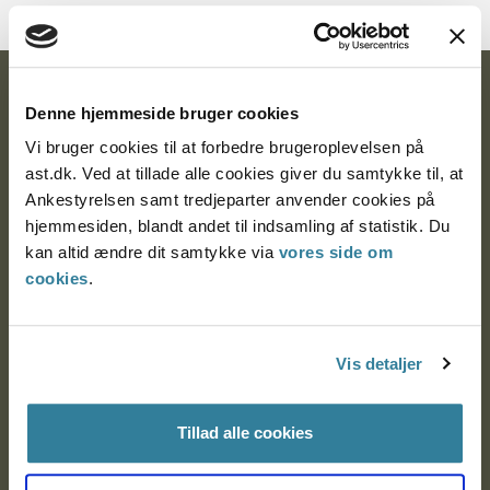
Ankestyrelsen
Denne hjemmeside bruger cookies
Postadresse:
Vi bruger cookies til at forbedre brugeroplevelsen på
ast.dk. Ved at tillade alle cookies giver du samtykke til, at
Nytorv 7, 2. sal
Ankestyrelsen samt tredjeparter anvender cookies på
9000 Aalborg
hjemmesiden, blandt andet til indsamling af statistik. Du
kan altid ændre dit samtykke via
vores side om
cookies
.
Ankestyrelsen Aalborg
Vis detaljer
Ankestyrelsen København
Tillad alle cookies
EAN: 57 98 000 35 48 21
CVR: 1007 4002