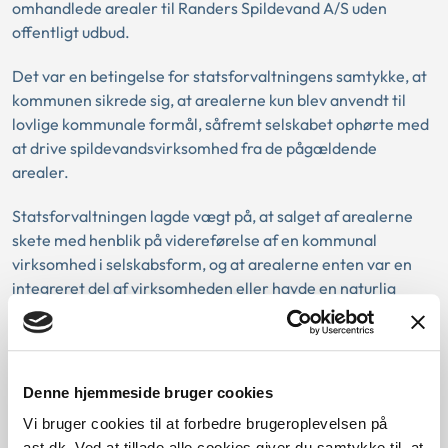
omhandlede arealer til Randers Spildevand A/S uden
offentligt udbud.
Det var en betingelse for statsforvaltningens samtykke, at
kommunen sikrede sig, at arealerne kun blev anvendt til
lovlige kommunale formål, såfremt selskabet ophørte med
at drive spildevandsvirksomhed fra de pågældende
arealer.
Statsforvaltningen lagde vægt på, at salget af arealerne
skete med henblik på videreførelse af en kommunal
virksomhed i selskabsform, og at arealerne enten var en
integreret del af virksomheden eller havde en naturlig
tilknytning til virksomheden.
Endelig lagde statsforvaltningen vægt på, at arealernes
markedspris var fastsat dels efter ekstern
Denne hjemmeside bruger cookies
ejendomsmæglervurdering, dels efter
Vi bruger cookies til at forbedre brugeroplevelsen på
Taksationskommissionen for Randers' vurdering, og at der
ast.dk. Ved at tillade alle cookies giver du samtykke til, at