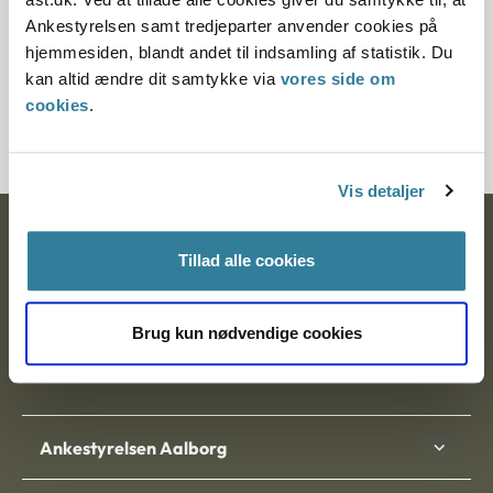
derfor ikke var grundlag for at antage, at arealerne blev
Ankestyrelsen samt tredjeparter anvender cookies på
solgt til en pris, der lå under markedsprisen.
hjemmesiden, blandt andet til indsamling af statistik. Du
kan altid ændre dit samtykke via
vores side om
cookies
.
Download PDF
Vis detaljer
Ankestyrelsen
Tillad alle cookies
Postadresse:
Brug kun nødvendige cookies
Nytorv 7, 2. sal
9000 Aalborg
Ankestyrelsen Aalborg