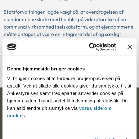
Statsforvaltningen lagde vægt på, at overdragelsen af
ejendommene skete med henblik på videreførelse af en
kommunal virksomhed i selskabsform, og at ejendommene
måtte antages at være en integreret del af og særligt
indrettet til driften af affaldsvirksomhed.
Download PDF
Denne hjemmeside bruger cookies
Vi bruger cookies til at forbedre brugeroplevelsen på
ast.dk. Ved at tillade alle cookies giver du samtykke til, at
Ankestyrelsen samt tredjeparter anvender cookies på
Ankestyrelsen
hjemmesiden, blandt andet til indsamling af statistik. Du
kan altid ændre dit samtykke via
vores side om
Postadresse:
cookies
.
Nytorv 7, 2. sal
9000 Aalborg