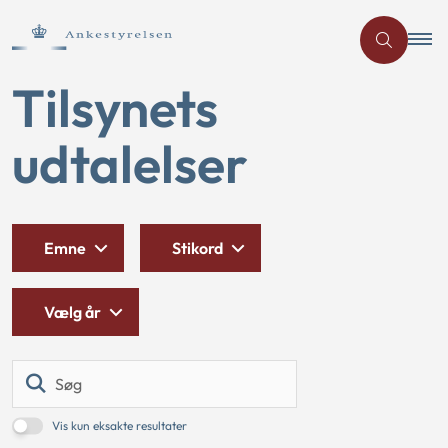
Tilsynets
udtalelser
Emne
Stikord
Vælg år
Søg
Vis kun eksakte resultater