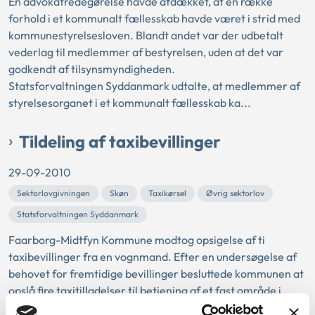
En advokatredegørelse havde afdækket, at en række
forhold i et kommunalt fællesskab havde været i strid med
kommunestyrelsesloven. Blandt andet var der udbetalt
vederlag til medlemmer af bestyrelsen, uden at det var
godkendt af tilsynsmyndigheden.
Statsforvaltningen Syddanmark udtalte, at medlemmer af
styrelsesorganet i et kommunalt fællesskab ka...
Tildeling af taxibevillinger
29-09-2010
Sektorlovgivningen
Skøn
Taxikørsel
Øvrig sektorlov
Statsforvaltningen Syddanmark
Faarborg-Midtfyn Kommune modtog opsigelse af ti
taxibevillinger fra en vognmand. Efter en undersøgelse af
behovet for fremtidige bevillinger besluttede kommunen at
opslå fire taxitilladelser til betjening af et fast område i
kommunen.