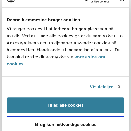
Statsforvaltningen Syddanmark vurderede, at Faaborg-
Midtfyn Kommune ved sin vurdering af behovet for antallet
af...
Denne hjemmeside bruger cookies
Vi bruger cookies til at forbedre brugeroplevelsen på
Tildeling af tilskud til haller efter
ast.dk. Ved at tillade alle cookies giver du samtykke til, at
folkeoplysningsloven
Ankestyrelsen samt tredjeparter anvender cookies på
hjemmesiden, blandt andet til indsamling af statistik. Du
28-09-2010
kan altid ændre dit samtykke via
vores side om
cookies
.
Statsforvaltningen Nordjylland
Sektorlovgivningen
Øvrig sektorlov
Tilskud
Saglighed
Folkeoplysningsloven
Thisted Kommunes tildeling af tilskud til idrætshaller efter
Vis detaljer
folkeoplysningsloven afhang af, om den pågældende hal
var over eller under 800 kvm.
Statsforvaltningen Nordjylland vurderede, at der ikke i
Tillad alle cookies
folkeoplysningsloven fandtes grundlag for en sådan
forskelsbehandling.
Brug kun nødvendige cookies
Statsforvaltningen Nordjylland vurderede derfor, at Thisted