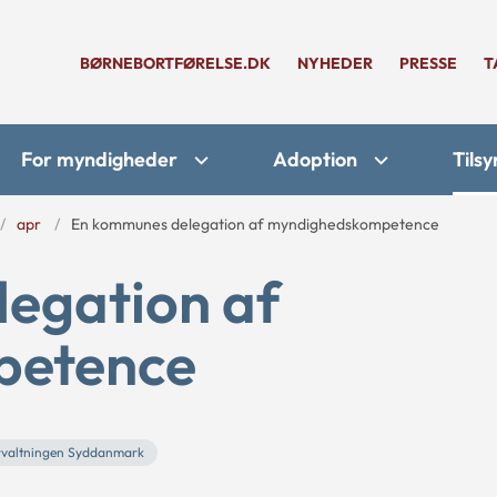
BØRNEBORTFØRELSE.DK
NYHEDER
PRESSE
T
For myndigheder
Adoption
Tilsy
apr
En kommunes delegation af myndighedskompetence
egation af
petence
rvaltningen Syddanmark