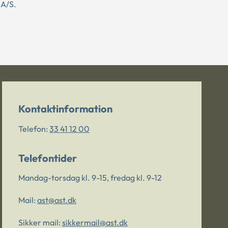
 A/S.
Kontaktinformation
Telefon:
33 41 12 00
Telefontider
Mandag-torsdag kl. 9-15, fredag kl. 9-12
Mail:
ast@ast.dk
Sikker mail:
sikkermail@ast.dk