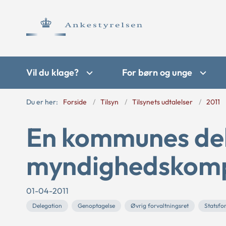
Vil du klage?
For børn og unge
Du er her:
Forside
Tilsyn
Tilsynets udtalelser
2011
En kommunes del
myndighedskom
01-04-2011
Delegation
Genoptagelse
Øvrig forvaltningsret
Statsfo