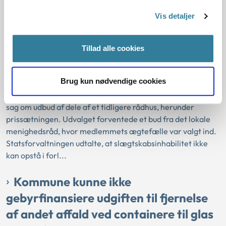
18-08-2011
Vis detaljer
Inhabilitet
Personlig/økonomisk inhabilitet
Selskabsinhabilitet
Slægtskabsinhabilitet
Speciel inhabilitet
Tillad alle cookies
Øvrige omstændigheder - inhabilitet
Statsforvaltningen Syddanmark
Brug kun nødvendige cookies
Økonomiudvalget i Assens Kommune havde erklæret et
medlem for inhabilt i forbindelse med behandlingen af en
sag om udbud af dele af et tidligere rådhus, herunder
prissætningen. Udvalget forventede et bud fra det lokale
menighedsråd, hvor medlemmets ægtefælle var valgt ind.
Statsforvaltningen udtalte, at slægtskabsinhabilitet ikke
kan opstå i forl...
Kommune kunne ikke
gebyrfinansiere udgiften til fjernelse
af andet affald ved containere til glas