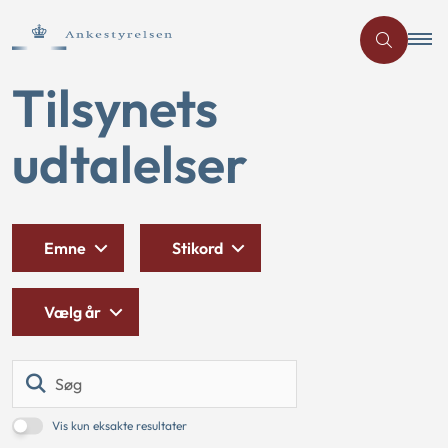
Tilsynets
udtalelser
Emne
Stikord
Vælg år
Søg
Vis kun eksakte resultater