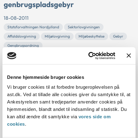
genbrugspladsgebyr
18-08-2011
Statsforvaltningen Nordjylland
Sektorlovgivningen
Affaldslovgivning
Miljølovgivning
Miljøbeskyttelse
Gebyr
Gengbrugsordning
Rebild Kommune havde afslået at fritage en virksomhed
for betaling af genbrugspladsgebyr. Kommunen vurderede,
at virksomheden på baggrund af dens branchekode også
Denne hjemmeside bruger cookies
havde emballageaffald i form af glas og flasker, der skulle
genanvendes. Der var ikke dokumentation for, at
Vi bruger cookies til at forbedre brugeroplevelsen på
virksomheden selv håndterede alt affaldet.
ast.dk. Ved at tillade alle cookies giver du samtykke til, at
Statsforvaltningen Nordjylland vur...
Ankestyrelsen samt tredjeparter anvender cookies på
hjemmesiden, blandt andet til indsamling af statistik. Du
Slægtsinhabilitet relaterer sig kun til
kan altid ændre dit samtykke via
vores side om
cookies
.
personlig/økonomisk inhabilitet