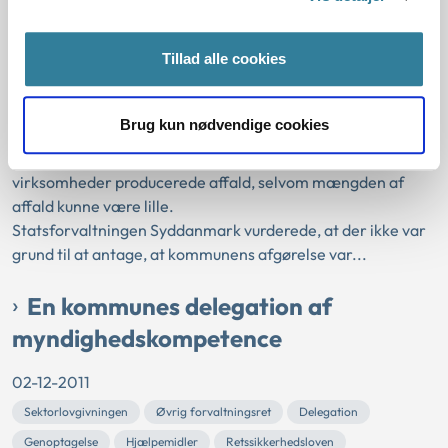
14-12-2011
Statsforvaltningen Syddanmark
Sektorlovgivningen
Gebyr
Tillad alle cookies
Erhvervsaffaldsgebyr
Affaldslovgivning
Odense Kommune havde afslået at fritage en virksomhed
Brug kun nødvendige cookies
for betaling af administrationsgebyr for farligt affald.
Kommunen gik ud fra, at alle CVR-registrerede og aktive
virksomheder producerede affald, selvom mængden af
affald kunne være lille.
Statsforvaltningen Syddanmark vurderede, at der ikke var
grund til at antage, at kommunens afgørelse var...
En kommunes delegation af
myndighedskompetence
02-12-2011
Sektorlovgivningen
Øvrig forvaltningsret
Delegation
Genoptagelse
Hjælpemidler
Retssikkerhedsloven