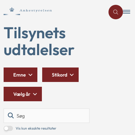
Tilsynets
udtalelser
Emne
Stikord
Vælg år
Søg
Vis kun eksakte resultater