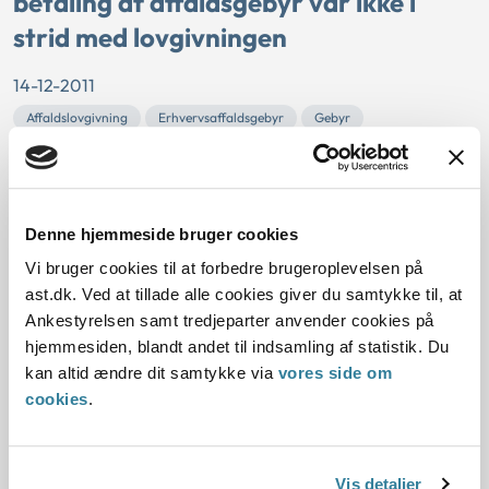
betaling af affaldsgebyr var ikke i
strid med lovgivningen
14-12-2011
Affaldslovgivning
Erhvervsaffaldsgebyr
Gebyr
Statsforvaltningen Syddanmark
Sektorlovgivningen
Kolding Kommune havde afslået at fritage en virksomhed
for betaling af affaldsgebyr.
Denne hjemmeside bruger cookies
Statsforvaltningen Syddanmark vurderede, at der ikke var
grundlag for at antage, at kommunens afgørelse var i strid
Vi bruger cookies til at forbedre brugeroplevelsen på
med lovgivningen.
ast.dk. Ved at tillade alle cookies giver du samtykke til, at
Ankestyrelsen samt tredjeparter anvender cookies på
Afslag på at fritage virksomhed for
hjemmesiden, blandt andet til indsamling af statistik. Du
kan altid ændre dit samtykke via
vores side om
betaling af administrationsgebyr for
cookies
.
farligt affald var ikke i strid med
lovgivningen
Vis detaljer