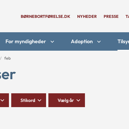
BØRNEBORTFØRELSE.DK
NYHEDER
PRESSE
T
For myndigheder
Adoption
Tilsy
feb
ser
Stikord
Vælg år