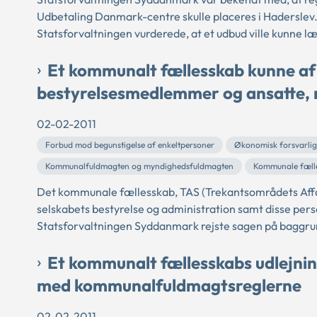
Udbetaling Danmark-centre skulle placeres i Haderslev
Statsforvaltningen vurderede, at et udbud ville kunne læg
Et kommunalt fællesskab kunne afho
bestyrelsesmedlemmer og ansatte, m
02-02-2011
Forbud mod begunstigelse af enkeltpersoner
Økonomisk forsvarli
Kommunalfuldmagten og myndighedsfuldmagten
Kommunale fæll
Det kommunale fællesskab, TAS (Trekantsområdets Affald
selskabets bestyrelse og administration samt disse perso
Statsforvaltningen Syddanmark rejste sagen på baggrund
Et kommunalt fællesskabs udlejning 
med kommunalfuldmagtsreglerne
02-02-2011