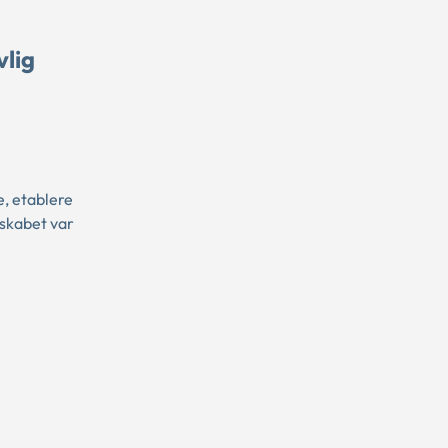
vlig
e, etablere
lskabet var