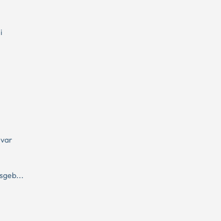
i
 var
sgeb...