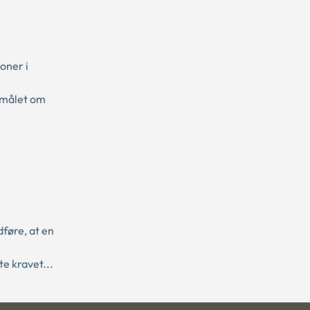
oner i
gsmålet om
føre, at en
e kravet...