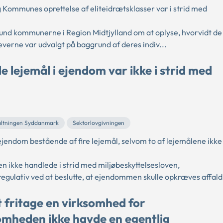
 Kommunes oprettelse af eliteidrætsklasser var i strid med
nd kommunerne i Region Midtjylland om at oplyse, hvorvidt de 
leverne var udvalgt på baggrund af deres indiv...
e lejemål i ejendom var ikke i strid med
altningen Syddanmark
Sektorlovgivningen
ndom bestående af fire lejemål, selvom to af lejemålene ikke
ikke handlede i strid med miljøbeskyttelsesloven,
gulativ ved at beslutte, at ejendommen skulle opkræves affald
t fritage en virksomhed for
omheden ikke havde en egentlig