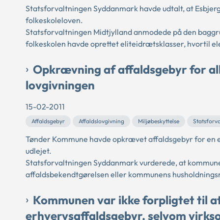
Statsforvaltningen Syddanmark havde udtalt, at Esbjerg
folkeskoleloven.
Statsforvaltningen Midtjylland anmodede på den baggru
folkeskolen havde oprettet eliteidrætsklasser, hvortil e
Opkrævning af affaldsgebyr for all
lovgivningen
15-02-2011
Affaldsgebyr
Affaldslovgivning
Miljøbeskyttelse
Statsforv
Tønder Kommune havde opkrævet affaldsgebyr for en eje
udlejet.
Statsforvaltningen Syddanmark vurderede, at kommunen 
affaldsbekendtgørelsen eller kommunens husholdningsre
Kommunen var ikke forpligtet til a
erhvervsaffaldsgebyr, selvom virks