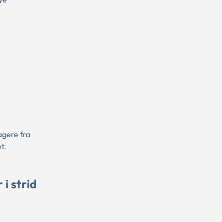
agere fra
t.
i strid