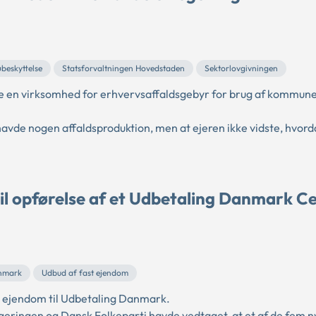
øbeskyttelse
Statsforvaltningen Hovedstaden
Sektorlovgivningen
ge en virksomhed for erhvervsaffaldsgebyr for brug af kommun
avde nogen affaldsproduktion, men at ejeren ikke vidste, hvord
til opførelse af et Udbetaling Danmark C
anmark
Udbud af fast ejendom
t ejendom til Udbetaling Danmark.
eringen og Dansk Folkeparti havde vedtaget, at et af de fem n