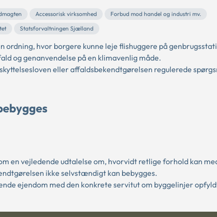
ldmagten
Accessorisk virksomhed
Forbud mod handel og industri mv.
tet
Statsforvaltningen Sjælland
 ordning, hvor borgere kunne leje flishuggere på genbrugsstati
ald og genanvendelse på en klimavenlig måde.
eskyttelsesloven eller affaldsbekendtgørelsen regulerede spør
 bebygges
en vejledende udtalelse om, hvorvidt retlige forhold kan med
ekendtgørelsen ikke selvstændigt kan bebygges.
nde ejendom med den konkrete servitut om byggelinjer opfyldt