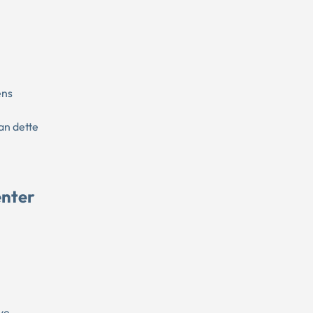
ens
an dette
enter
ye