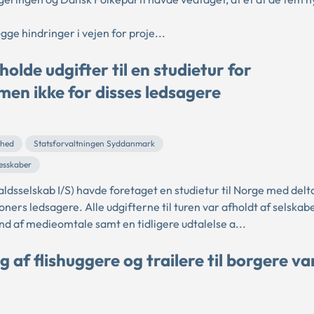
.
ge hindringer i vejen for proje...
lde udgifter til en studietur for
en ikke for disses ledsagere
ghed
Statsforvaltningen Syddanmark
esskaber
sselskab I/S) havde foretaget en studietur til Norge med delt
ners ledsagere. Alle udgifterne til turen var afholdt af selskabe
 af medieomtale samt en tidligere udtalelse a...
af flishuggere og trailere til borgere var 