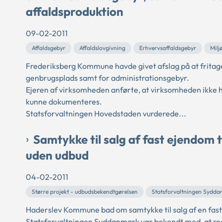
affaldsproduktion
09-02-2011
Affaldsgebyr
Affaldslovgivning
Erhvervsaffaldsgebyr
Milj
Frederiksberg Kommune havde givet afslag på at frita
genbrugsplads samt for administrationsgebyr.
Ejeren af virksomheden anførte, at virksomheden ikke h
kunne dokumenteres.
Statsforvaltningen Hovedstaden vurderede...
Samtykke til salg af fast ejendom 
uden udbud
04-02-2011
Større projekt - udbudsbekendtgørelsen
Statsforvaltningen Sydd
Haderslev Kommune bad om samtykke til salg af en fas
Statsforvaltningen Syddanmark var bekendt med, at reg