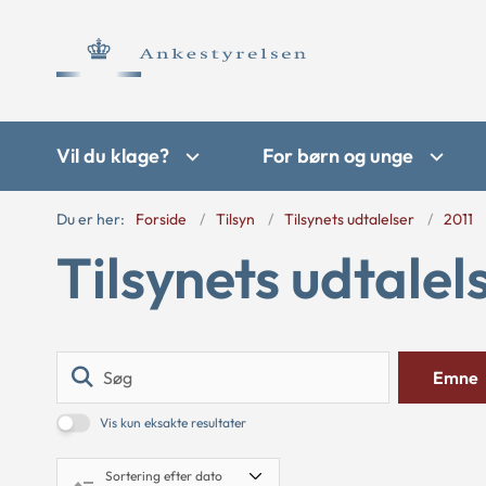
Vil du klage?
For børn og unge
Du er her:
Forside
Tilsyn
Tilsynets udtalelser
2011
Tilsynets udtalel
Søg
Emne
Vis kun eksakte resultater