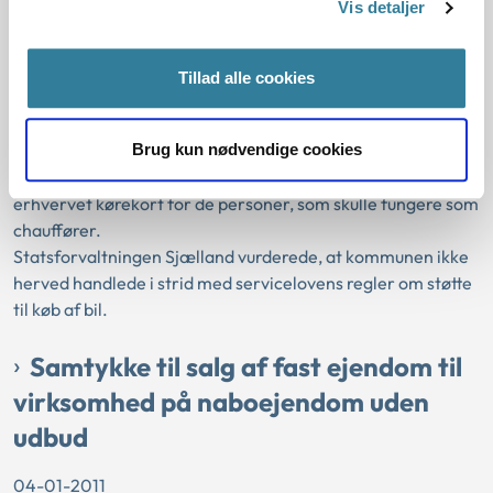
Vis detaljer
07-01-2011
Serviceloven
Sektorlovgivningen
Konkret vurdering
Tillad alle cookies
Serviceloven
Social og beskæftigelse
Statsforvaltningen Sjælland
Brug kun nødvendige cookies
Ved vurderingen af ansøgninger om støtte til køb af bil bad
Greve Kommune i tvivlstilfælde om dokumentation for
erhvervet kørekort for de personer, som skulle fungere som
chauffører.
Statsforvaltningen Sjælland vurderede, at kommunen ikke
herved handlede i strid med servicelovens regler om støtte
til køb af bil.
Samtykke til salg af fast ejendom til
virksomhed på naboejendom uden
udbud
04-01-2011