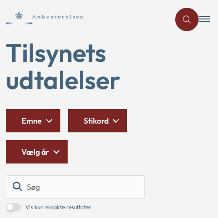
Tilsynets
udtalelser
Emne
Stikord
Vælg år
Søg
Vis kun eksakte resultater