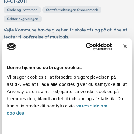
18-01-2011
Skole og institution
Statsforvaltningen Syddanmark
Sektorlovgivningen
Vejle Kommune havde givet en friskole afslag på at låne et
teater til opførelse af musicals.
Undervisningsministeriet oplyste til Statsforvaltningen
Syddanmark, at friskoleloven udtømmende regulerer, hvad
en kommune kan give af støtte til en friskole på frivillig
basis. Der kan ikke gives støtte til kulturoplevelser leveret af
Denne hjemmeside bruger cookies
en friskole.
Vi bruger cookies til at forbedre brugeroplevelsen på
Stat...
ast.dk. Ved at tillade alle cookies giver du samtykke til, at
Ankestyrelsen samt tredjeparter anvender cookies på
Det var ikke i strid med servicelovens
hjemmesiden, blandt andet til indsamling af statistik. Du
regler om støtte til køb af bil at
kan altid ændre dit samtykke via
vores side om
indhente dokumentation for
cookies
.
erhvervet kørekort