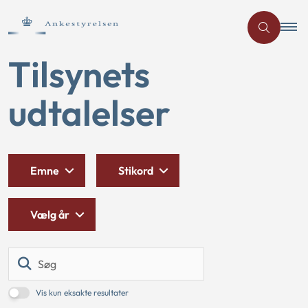
Tilsynets
udtalelser
Emne
Stikord
Vælg år
Søg
Vis kun eksakte resultater