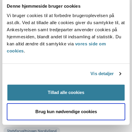
Denne hjemmeside bruger cookies
Sagsbehandlingsfrister
Retssikkerhedsloven
Vi bruger cookies til at forbedre brugeroplevelsen på
Social og beskæftigelse
Sektorlovgivningen
ast.dk. Ved at tillade alle cookies giver du samtykke til, at
Statsforvaltningen Midtjylland
Ankestyrelsen samt tredjeparter anvender cookies på
En kommune havde ikke fastsat og offentliggjort
hjemmesiden, blandt andet til indsamling af statistik. Du
sagsbehandlingsfrister på det sociale område.
kan altid ændre dit samtykke via
vores side om
Statsforvaltningen Midtjylland vurderede, at der ikke var
cookies
.
noget til hinder for, at kommunalbestyrelsen kunne
overlade til et udvalg eller forvaltningen at fastsætte
fristerne.
Vis detaljer
Statsforvaltningen vurderede også, at kommunen ikke
lovligt kunne fastsætte...
Tillad alle cookies
Kommunes overtagelse af
forpligtelser fra fond under ophør
Brug kun nødvendige cookies
07-07-2011
Statsforvaltningen Nordjylland