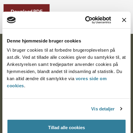
Download PDF
Denne hjemmeside bruger cookies
Ankestyrelsen
Vi bruger cookies til at forbedre brugeroplevelsen på
ast.dk. Ved at tillade alle cookies giver du samtykke til, at
Postadresse:
Ankestyrelsen samt tredjeparter anvender cookies på
hjemmesiden, blandt andet til indsamling af statistik. Du
Nytorv 7, 2. sal
kan altid ændre dit samtykke via
vores side om
9000 Aalborg
cookies
.
Ankestyrelsen Aalborg
Vis detaljer
Ankestyrelsen København
Tillad alle cookies