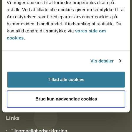
Vi bruger cookies til at forbedre brugeroplevelsen på
Ankestyrelsen Aalborg
ast.dk. Ved at tillade alle cookies giver du samtykke til, at
Ankestyrelsen samt tredjeparter anvender cookies på
hjemmesiden, blandt andet til indsamling af statistik. Du
Ankestyrelsen København
kan altid ændre dit samtykke via
vores side om
cookies
.
EAN: 57 98 000 35 48 21
CVR: 1007 4002
Vis detaljer
Om Ankestyrelsen
Tillad alle cookies
Om Ankestyrelsen
Brug kun nødvendige cookies
Blanketter og kontaktformularer
Links
Tilgængelighedserklæring