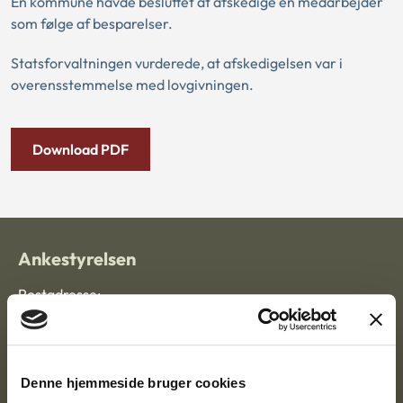
En kommune havde besluttet at afskedige en medarbejder
som følge af besparelser.
Statsforvaltningen vurderede, at afskedigelsen var i
overensstemmelse med lovgivningen.
Download PDF
Ankestyrelsen
Postadresse:
Nytorv 7, 2. sal
9000 Aalborg
Denne hjemmeside bruger cookies