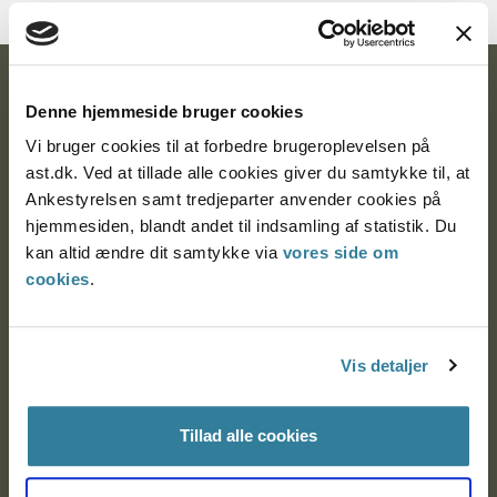
Ankestyrelsen
Denne hjemmeside bruger cookies
Postadresse:
Vi bruger cookies til at forbedre brugeroplevelsen på
ast.dk. Ved at tillade alle cookies giver du samtykke til, at
Nytorv 7, 2. sal
Ankestyrelsen samt tredjeparter anvender cookies på
9000 Aalborg
hjemmesiden, blandt andet til indsamling af statistik. Du
kan altid ændre dit samtykke via
vores side om
cookies
.
Ankestyrelsen Aalborg
Ankestyrelsen København
Vis detaljer
Tillad alle cookies
EAN: 57 98 000 35 48 21
CVR: 1007 4002