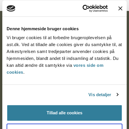
Ankestyrelsen
Denne hjemmeside bruger cookies
Postadresse:
Vi bruger cookies til at forbedre brugeroplevelsen på
ast.dk. Ved at tillade alle cookies giver du samtykke til, at
Nytorv 7, 2. sal
Ankestyrelsen samt tredjeparter anvender cookies på
9000 Aalborg
hjemmesiden, blandt andet til indsamling af statistik. Du
kan altid ændre dit samtykke via
vores side om
cookies
.
Ankestyrelsen Aalborg
Ankestyrelsen København
Vis detaljer
Tillad alle cookies
EAN: 57 98 000 35 48 21
CVR: 1007 4002