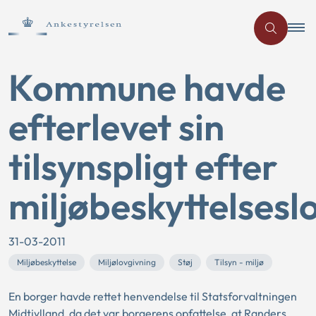
Kommune havde
efterlevet sin
tilsynspligt efter
miljøbeskyttelsesl
31-03-2011
Miljøbeskyttelse
Miljølovgivning
Støj
Tilsyn - miljø
En borger havde rettet henvendelse til Statsforvaltningen
Midtjylland, da det var borgerens opfattelse, at Randers