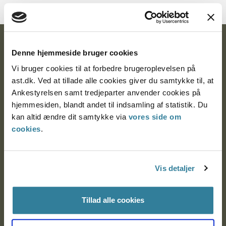
Ankestyrelsen
Denne hjemmeside bruger cookies
Postadresse:
Vi bruger cookies til at forbedre brugeroplevelsen på
ast.dk. Ved at tillade alle cookies giver du samtykke til, at
Nytorv 7, 2. sal
Ankestyrelsen samt tredjeparter anvender cookies på
9000 Aalborg
hjemmesiden, blandt andet til indsamling af statistik. Du
kan altid ændre dit samtykke via
vores side om
cookies
.
Ankestyrelsen Aalborg
Vis detaljer
Ankestyrelsen København
Tillad alle cookies
EAN: 57 98 000 35 48 21
CVR: 1007 4002