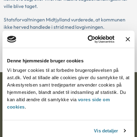
ville blive taget.
Statsforvaltningen Midtjylland vurderede, at kommunen
ikke herved handlede i strid med lovgivningen.
Download PDF
Denne hjemmeside bruger cookies
Vi bruger cookies til at forbedre brugeroplevelsen på
ast.dk. Ved at tillade alle cookies giver du samtykke til, at
Ankestyrelsen
Ankestyrelsen samt tredjeparter anvender cookies på
hjemmesiden, blandt andet til indsamling af statistik. Du
Postadresse:
kan altid ændre dit samtykke via
vores side om
cookies
.
Nytorv 7, 2. sal
9000 Aalborg
Vis detaljer