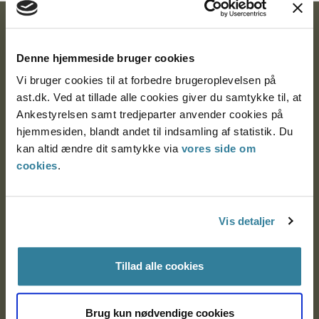
Ankestyrelsen
Denne hjemmeside bruger cookies
Postadresse:
Vi bruger cookies til at forbedre brugeroplevelsen på
Nytorv 7, 2. sal
ast.dk. Ved at tillade alle cookies giver du samtykke til, at
9000 Aalborg
Ankestyrelsen samt tredjeparter anvender cookies på
hjemmesiden, blandt andet til indsamling af statistik. Du
kan altid ændre dit samtykke via
vores side om
Ankestyrelsen Aalborg
cookies
.
Ankestyrelsen København
Vis detaljer
EAN: 57 98 000 35 48 21
Tillad alle cookies
CVR: 1007 4002
Brug kun nødvendige cookies