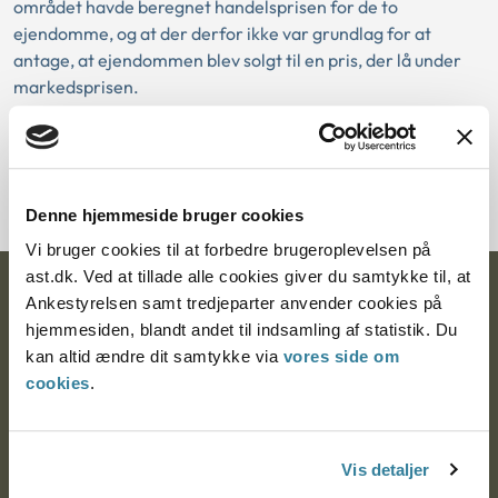
området havde beregnet handelsprisen for de to
ejendomme, og at der derfor ikke var grundlag for at
antage, at ejendommen blev solgt til en pris, der lå under
markedsprisen.
Download PDF
Denne hjemmeside bruger cookies
Vi bruger cookies til at forbedre brugeroplevelsen på
ast.dk. Ved at tillade alle cookies giver du samtykke til, at
Ankestyrelsen
Ankestyrelsen samt tredjeparter anvender cookies på
hjemmesiden, blandt andet til indsamling af statistik. Du
Postadresse:
kan altid ændre dit samtykke via
vores side om
cookies
.
Nytorv 7, 2. sal
9000 Aalborg
Vis detaljer