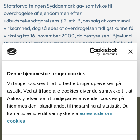
Statsforvaltningen Syddanmark gav samtykke til
overdragelse af ejendommen efter
udbudsbekendtgørelsens § 2, stk. 3, om salg af kommunal
virksomhed, dog således at overdragelsen tidligst kunne få
virkning fra 16. november 2000, da bestyrelsen i Bjøvlund
Vanværk A/S traf beslutning om en godtgørelse på X kr. til
daværende Bramming Vandforsyning.
Download PDF
Denne hjemmeside bruger cookies
Vi bruger cookies til at forbedre brugeroplevelsen på
ast.dk. Ved at tillade alle cookies giver du samtykke til, at
Ankestyrelsen samt tredjeparter anvender cookies på
hjemmesiden, blandt andet til indsamling af statistik. Du
Ankestyrelsen
kan altid ændre dit samtykke via
vores side om
cookies
.
Postadresse:
Nytorv 7, 2. sal