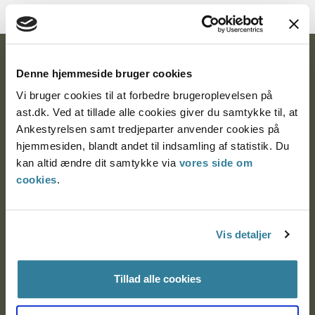
Ankestyrelsen
Denne hjemmeside bruger cookies
Postadresse:
Vi bruger cookies til at forbedre brugeroplevelsen på
ast.dk. Ved at tillade alle cookies giver du samtykke til, at
Nytorv 7, 2. sal
Ankestyrelsen samt tredjeparter anvender cookies på
9000 Aalborg
hjemmesiden, blandt andet til indsamling af statistik. Du
kan altid ændre dit samtykke via
vores side om
cookies
.
Ankestyrelsen Aalborg
Vis detaljer
Ankestyrelsen København
Tillad alle cookies
EAN: 57 98 000 35 48 21
CVR: 1007 4002