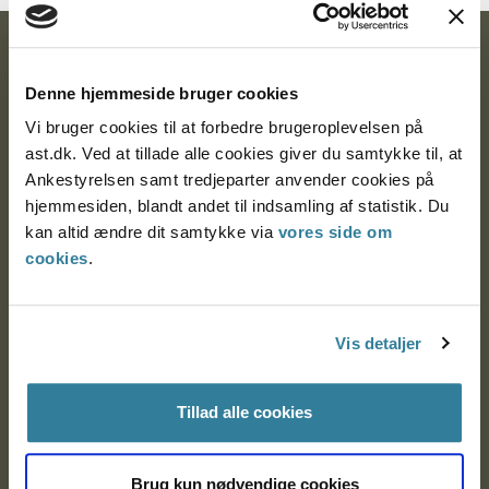
Ankestyrelsen
Denne hjemmeside bruger cookies
Postadresse:
Vi bruger cookies til at forbedre brugeroplevelsen på
Nytorv 7, 2. sal
ast.dk. Ved at tillade alle cookies giver du samtykke til, at
9000 Aalborg
Ankestyrelsen samt tredjeparter anvender cookies på
hjemmesiden, blandt andet til indsamling af statistik. Du
kan altid ændre dit samtykke via
vores side om
cookies
.
Ankestyrelsen Aalborg
Ankestyrelsen København
Vis detaljer
EAN: 57 98 000 35 48 21
Tillad alle cookies
CVR: 1007 4002
Brug kun nødvendige cookies