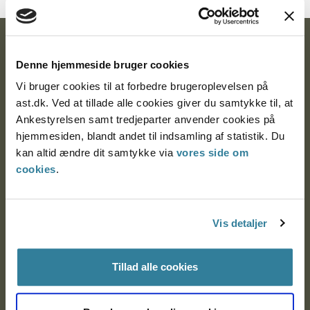
Ankestyrelsen
Denne hjemmeside bruger cookies
Postadresse:
Vi bruger cookies til at forbedre brugeroplevelsen på
ast.dk. Ved at tillade alle cookies giver du samtykke til, at
Nytorv 7, 2. sal
Ankestyrelsen samt tredjeparter anvender cookies på
9000 Aalborg
hjemmesiden, blandt andet til indsamling af statistik. Du
kan altid ændre dit samtykke via
vores side om
cookies
.
Ankestyrelsen Aalborg
Ankestyrelsen København
Vis detaljer
Tillad alle cookies
EAN: 57 98 000 35 48 21
CVR: 1007 4002